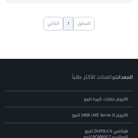
السابق
1
التالي
المعدات
والفئات الأكثر طلباً
كاتربيلر حفارات كبيرة للبيع
كاتربيلر 345B LME Series II للبيع
هيتاشي ZX470LC-6 للبيع
كوماتسو PC800SE-7 للبيع