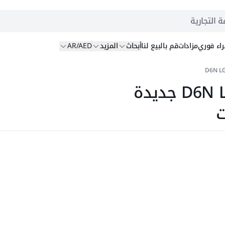
ة التجارية
اء
فوري
مزادات
قم بالبيع
لنا
أبحاث
المزيد
AR/AED
بلدوزرات مجنزرة كاتربيلر D6N LGP جديدة
ت