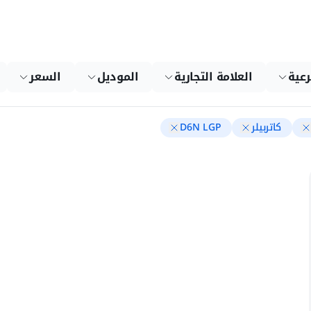
رعية
العلامة التجارية
الموديل
السعر
كاتربيلر
D6N LGP