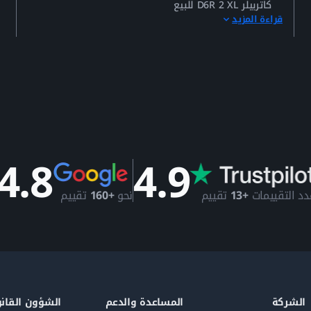
كاتربيلر D6R 2 XL للبيع
قراءة المزيد
4.8
4.9
دد التقييمات
+13
تقييم
نحو
+160
تقييم
الشركة
المساعدة والدعم
الشؤون القانو