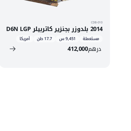
CDB-010
2014 بلدوزر بجنزير كاتربيلر D6N LGP
مستعملة
9,451 س
17.7 طن
أمريكا
درهم
412,000