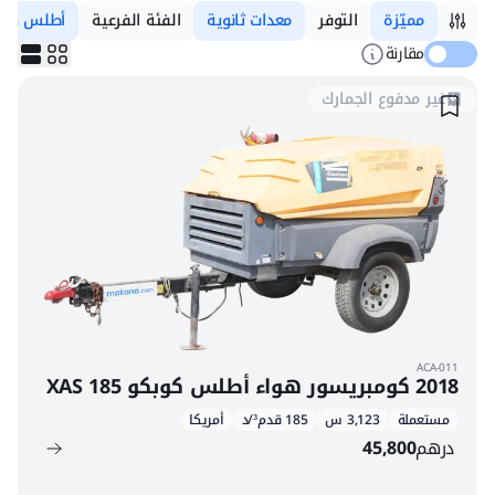
مميّزة
التوفر
معدات ثانوية
الفئة الفرعية
أطلس كوب
مقارنة
غير مدفوع الجمارك
ACA-011
2018 كومبريسور هواء أطلس كوبكو XAS 185
مستعملة
3,123 س
185 قدم³/د
أمريكا
درهم
45,800