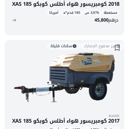
2018 كومبريسور هواء أطلس كوبكو XAS 185
مستعملة
3,976 س
185 قدم³/د
أمريكا
درهم
45,800
غير مدفوع الجمارك
ساعات قليلة
ACA-005
2017 كومبريسور هواء أطلس كوبكو XAS 185