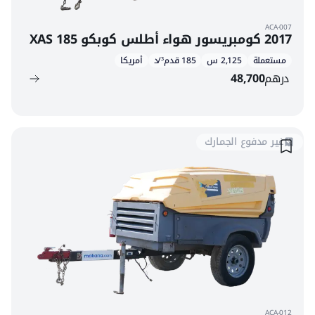
ACA-007
2017 كومبريسور هواء أطلس كوبكو XAS 185
مستعملة
2,125 س
185 قدم³/د
أمريكا
درهم
48,700
غير مدفوع الجمارك
ACA-012