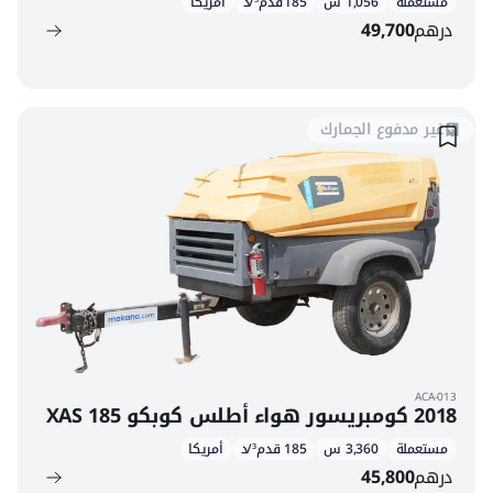
مستعملة
1,056 س
185 قدم³/د
أمريكا
درهم
49,700
غير مدفوع الجمارك
ACA-013
2018 كومبريسور هواء أطلس كوبكو XAS 185
مستعملة
3,360 س
185 قدم³/د
أمريكا
درهم
45,800