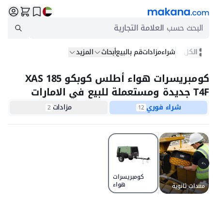
البحث حسب
العلامة التجارية
الكل
شراء
مزادات
قم بالبيع
أبحاث
المزيد
كومبريسرات هواء أطلس كوبكو XAS 185
T4F جديدة ومستعملة للبيع في الامارات
شراء فوري
مزادات
2
12
كومبريسرات
هواء
معدات ثانوية