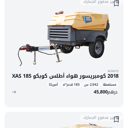
غير مدفوع الجمارك
ACA-015
2018 كومبريسور هواء أطلس كوبكو XAS 185
مستعملة
2,942 س
185 قدم³/د
أمريكا
درهم
45,800
غير مدفوع الجمارك