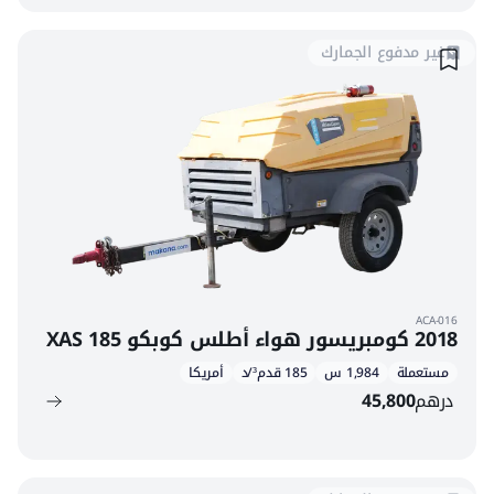
غير مدفوع الجمارك
ACA-016
2018 كومبريسور هواء أطلس كوبكو XAS 185
مستعملة
1,984 س
185 قدم³/د
أمريكا
درهم
45,800