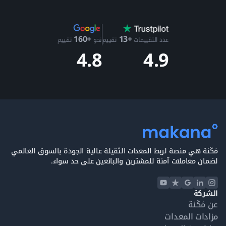
والتآكل والعوامل الجوية، وهي ميزة تنافسية.
يدعم خزان الوقود بسعة 75 لتراً ساعات تشغيل طويلة، ما يجعل
الجهاز مناسباً للعمل المتواصل في درجات حرارة مرتفعة.
+13
+160
كومبريسرات هوائية أطلس كوبكو مستعملة للبيع
عدد التقييمات
تقييم
نحو
تقييم
4.9
4.8
تعرض
مكنة
كومبريسرات هواء أطلس كوبكو XAS 185
مستعملة للبيع، جميعها مفحوصة ومناسبة للاستخدام المحلي
أو التصدير، مع توفير المستندات والدعم اللوجستي للشحن
داخل الإمارات أو إلى الخارج.
كومبريسرات هواء أطلس كوبكو للبيع على مكنة
إذا كنت تبحث عن شراء
كومبريسر هوائي
أطلس كوبكو XAS
185 مستعمل، تصفح الكومبريسرات المعروضة على مكنة.
مَكَنة هي منصة لربط المعدات الثقيلة عالية الجودة بالسوق العالمي
لضمان معاملات آمنة للمشترين والبائعين على حد سواء.
الشركة
عن مَكَنة
مزادات المعدات