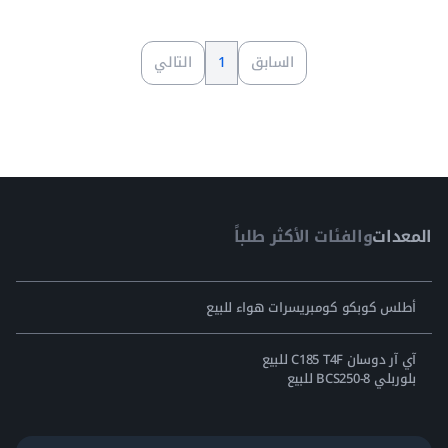
السابق
1
التالي
المعدات
والفئات الأكثر طلباً
أطلس كوبكو كومبريسرات هواء للبيع
آي آر دوسان C185 T4F للبيع
بلوربلي BCS250-8 للبيع