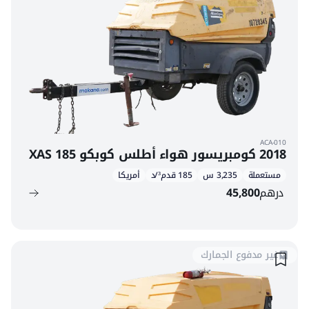
ACA-010
2018 كومبريسور هواء أطلس كوبكو XAS 185
مستعملة
3,235 س
185 قدم³/د
أمريكا
درهم
45,800
غير مدفوع الجمارك