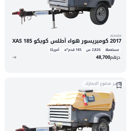
ACA-009
2017 كومبريسور هواء أطلس كوبكو XAS 185
مستعملة
2,826 س
185 قدم³/د
أمريكا
درهم
48,700
غير مدفوع الجمارك