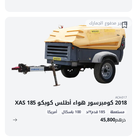
غير مدفوع الجمارك
ACA-017
2018 كومبرسور هواء أطلس كوبكو XAS 185
مستعملة
185 قدم٣/د
100 باسكال
أمريكا
درهم
45,800