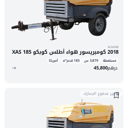
ACA-008
2018 كومبريسور هواء أطلس كوبكو XAS 185
مستعملة
3,879 س
185 قدم³/د
أمريكا
درهم
45,800
غير مدفوع الجمارك