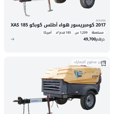
ACA-006
2017 كومبريسور هواء أطلس كوبكو XAS 185
مستعملة
1,209 س
185 قدم³/د
أمريكا
درهم
49,700
غير مدفوع الجمارك