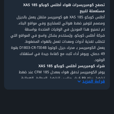
تصفح كومبريسرات هواء أطلس كوبكو XAS 185
مستعملة للبيع
أطلس كوبكو
XAS 185 هو كومبريسر متنقل يعمل بالديزل
ومصمم لتوفير ضغط هوائي للمشاريع وفي مواقع البناء.
تم تصنيع هذا الموديل في الولايات المتحدة بواسطة
شركة
أطلس كوبكو
، ويُستخدم بشكل واسع في المواقع التي
تتطلب تغذية أدوات ومعدات تعمل بالهواء المضغوط.
يعمل الكومبريسر بـ
محرك ديزل كوتوبا D1803-CR-TIE4B
بقوة
49 حصان، ويوفر أداء ثابت مع كفاءة جيدة في استهلاك
الوقود.
شراء كومبريسر أطلس كوبكو XAS 185
يوفر الكومبريسر تدفق هواء بمعدل 185 CFM عند ضغط
تشغيل يبلغ 6.89 بار، مناسب لتشغيل المطارق الهوائية
قراءة المزيد
وأجهزة الحفر وغيرها من الأنظمة الهوائية. كما يحتوي على
مخرجي هواء لتشغيل أكثر من أداة في نفس الوقت.
أداء ومتانة كومبريسر أطلس كوبكو XAS 185
تم تصميم هذا الكومبريسر لتحمل ظروف العمل الصعبة. يوفر
الغطاء المصنوع من البولي إيثيلين حماية عالية ضد الصدمات