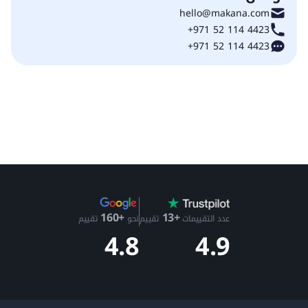
hello@makana.com
+971 52 114 4423
+971 52 114 4423
+13
+160
عدد التقييمات
تقييم
نحو
تقييم
4.9
4.8