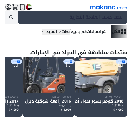
البحث حسب
العلامة التجارية
الكل
شراء
مزادات
قم بالبيع
أبحاث
المزيد
منتجات مشابهة في المزاد في الإمارات.
-- --
-- --
-- --
Lot-001
SLA-013
Lot-001
FLM-003
Lot-001
ACA-011
2018 كومبريسور هواء أطلس كوبكو XAS 185
2016 رافعة شوكية ديزل تويوتا 8FDU25
2017 رافعة مقصية كهربائية جي إل جي 2646ES
بدء المزايدة
بدء المزايدة
بدء المزايدة
$
4,000
$
4,000
$
4,000