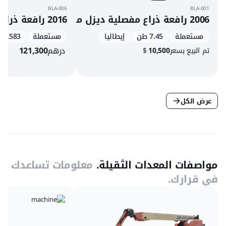
BLA-006
BLA-001
2006 رافعة ذراع مفصلية ديزل مانيتو 160 ATJ
2016 رافعة ذراع تلسكوبية دفع رباعي ديزل جي إل جي 460SJ
مستعملة
7.45 طن
إيطاليا
مستعملة
4,583 س
درهم
121,300
تم البيع بسعر
10,500
$
عرض الكل
مواصفات المعدات الثقيلة.
معلومات تساعدك
في قرارك.