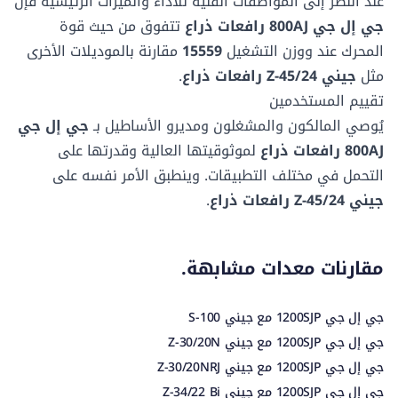
عند النظر إلى المواصفات الفنية للأداء والميزات الرئيسية فإن
بعد المنصة ب
بعد المنصة ب
4.83 ك/سا
-
طول المعدة
طول المعدة
2.44 م
183.13 سم
جي إل جي 800AJ رافعات ذراع
تتفوق من حيث قوة
منخفضة
منخفضة
نوع التأرجح
نوع التأرجح
المحرك عند
ووزن التشغيل
15559
مقارنة بالموديلات الأخرى
3.02 م
2.01 م
مستمر
-
مثل
جيني Z-45/24 رافعات ذراع
.
تقييم المستخدمين
نوع الاطارات
نوع الاطارات
يُوصي المالكون والمشغلون ومديرو الأساطيل بـ
جي إل جي
هوائي
مملوءة بالرغوة
800AJ رافعات ذراع
لموثوقيتها العالية وقدرتها على
التحمل في مختلف التطبيقات. وينطبق الأمر نفسه على
جيني Z-45/24 رافعات ذراع
.
مقارنات معدات مشابهة.
جي إل جي 1200SJP مع جيني S-100
جي إل جي 1200SJP مع جيني Z-30/20N
جي إل جي 1200SJP مع جيني Z-30/20NRJ
جي إل جي 1200SJP مع جيني Z-34/22 Bi