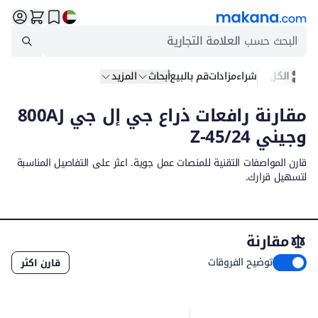
البحث حسب
العلامة التجارية
الكل
شراء
مزادات
قم بالبيع
أبحاث
المزيد
مقارنة رافعات ذراع جي إل جي 800AJ
وجيني Z-45/24
قارن المواصفات التقنية للمنصات عمل جوية. اعثر على التفاصيل المناسبة
لتسهيل قرارك.
مقارنة
توضيح الفروقات
قارن اكثر