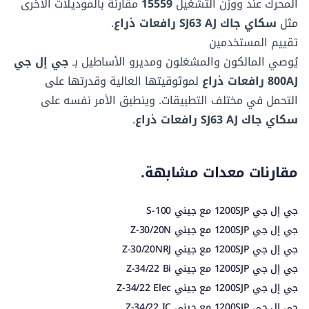
نوع التأرجح
نوع التأرجح
المحرك عند
ووزن التشغيل
15559
مقارنة بالموديلات الأخرى
3.02 م
2.56 م
مستمر
-
مثل
سكاي جاك SJ63 AJ رافعات ذراع
.
طول الذراع الجانبي
طول الذراع الجانبي
-
1.71 م
تقييم المستخدمين
تذبذب المحور
تذبذب المحور
نوع الاطارات
نوع الاطارات
يُوصي المالكون والمشغلون ومديرو الأساطيل بـ
جي إل جي
-
10.18 م
هوائي
مقبض قبضة
800AJ رافعات ذراع
لموثوقيتها العالية وقدرتها على
مملوء بالهواء
التحمل في مختلف التطبيقات. وينطبق الأمر نفسه على
سكاي جاك SJ63 AJ رافعات ذراع
.
مقارنات معدات مشابهة.
جي إل جي 1200SJP مع جيني S-100
جي إل جي 1200SJP مع جيني Z-30/20N
جي إل جي 1200SJP مع جيني Z-30/20NRJ
جي إل جي 1200SJP مع جيني Z-34/22 Bi
جي إل جي 1200SJP مع جيني Z-34/22 Elec
جي إل جي 1200SJP مع جيني Z-34/22 IC