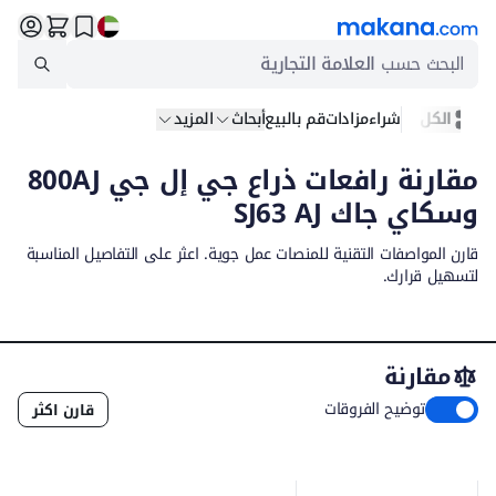
البحث حسب
العلامة التجارية
الكل
شراء
مزادات
قم بالبيع
أبحاث
المزيد
مقارنة رافعات ذراع جي إل جي 800AJ
وسكاي جاك SJ63 AJ
قارن المواصفات التقنية للمنصات عمل جوية. اعثر على التفاصيل المناسبة
لتسهيل قرارك.
مقارنة
توضيح الفروقات
قارن اكثر