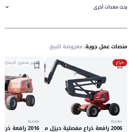
بحث معدات أخرى
منصات عمل جوية.
معروضة للبيع.
مباع
غير مدفوع الجمارك
BLA-006
BLA-001
2006 رافعة ذراع مفصلية ديزل مانيتو 160 ATJ
2016 رافعة ذراع تلسكوبية دفع رباعي ديزل جي إل جي 460SJ