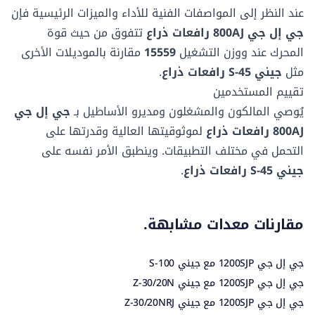
منخفضة
منخفضة
المنصة المرفوعة
المنصة المرفوعة
عند النظر إلى المواصفات الفنية للأداء والميزات الرئيسية فإن
نوع التأرجح
نوع التأرجح
3.02 م
2.5 م
-
1.13 ك/سا
مستمر
-
جي إل جي 800AJ رافعات ذراع
تتفوق من حيث قوة
المحرك عند
ووزن التشغيل
15559
مقارنة بالموديلات الأخرى
مثل
جيني S-45 رافعات ذراع
.
نوع الاطارات
نوع الاطارات
هوائي
-
تقييم المستخدمين
يُوصي المالكون والمشغلون ومديرو الأساطيل بـ
جي إل جي
800AJ رافعات ذراع
لموثوقيتها العالية وقدرتها على
التحمل في مختلف التطبيقات. وينطبق الأمر نفسه على
جيني S-45 رافعات ذراع
.
مقارنات معدات مشابهة.
جي إل جي 1200SJP مع جيني S-100
جي إل جي 1200SJP مع جيني Z-30/20N
جي إل جي 1200SJP مع جيني Z-30/20NRJ