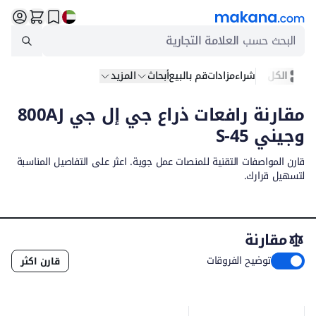
البحث حسب
العلامة التجارية
الكل
شراء
مزادات
قم بالبيع
أبحاث
المزيد
مقارنة رافعات ذراع جي إل جي 800AJ
وجيني S-45
قارن المواصفات التقنية للمنصات عمل جوية. اعثر على التفاصيل المناسبة
لتسهيل قرارك.
مقارنة
توضيح الفروقات
قارن اكثر