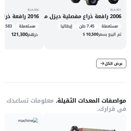
BLA-006
BLA-001
2006 رافعة ذراع مفصلية ديزل مانيتو 160 ATJ
2016 رافعة ذراع تلسكوبية دفع رباعي ديزل جي إل جي 460SJ
مستعملة
7.45 طن
إيطاليا
مستعملة
4,583 س
درهم
121,300
تم البيع بسعر
10,500
$
عرض الكل
مواصفات المعدات الثقيلة.
معلومات تساعدك
في قرارك.