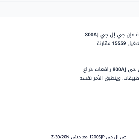
2.5 م
91.19 سم
-
3.08 م
-
244.09 سم
ية فإن
جي إل جي 800AJ
شغيل
15559
مقارنة
-
-
 رافعات ذراع
طبيقات. وينطبق الأمر نفسه
جي إل جي 1200SJP مع جيني Z-30/20N