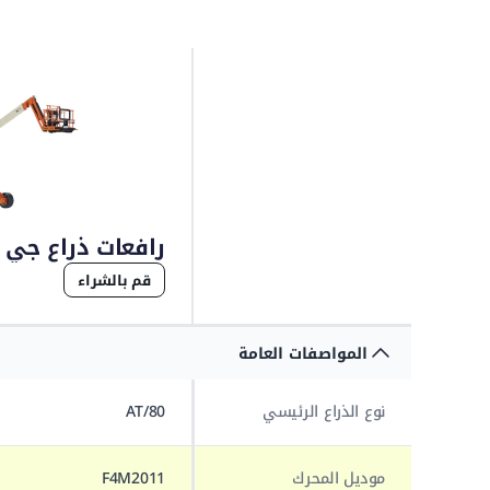
رافعات ذراع جي إل
قم بالشراء
المواصفات العامة
نوع الذراع الرئيسي
AT/80
موديل المحرك
F4M2011