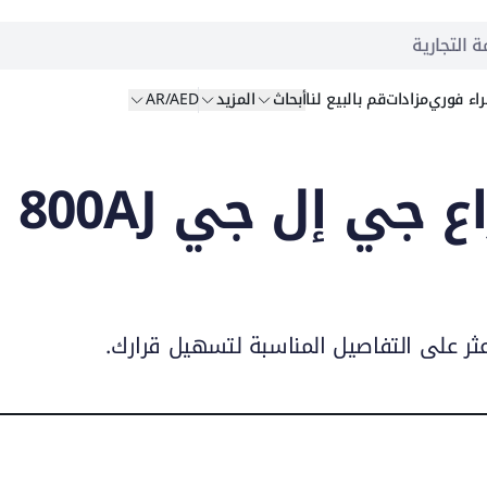
ة التجارية
اء
فوري
مزادات
قم بالبيع
لنا
أبحاث
المزيد
AR/AED
مقارنة رافعات ذراع جي إل جي 800AJ
عثر على التفاصيل المناسبة لتسهيل قرارك.