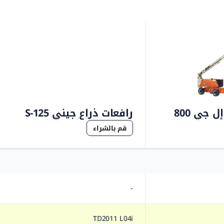
 جي 800
رافعات ذراع جيني S-125
قم بالشراء
-
TD2011 L04i