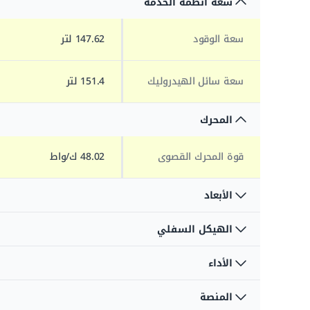
سعة أنظمة الخدمة
سعة الوقود
147.62 لتر
سعة سائل الهيدروليك
151.4 لتر
المحرك
قوة المحرك القصوى
48.02 ك/واط
الأبعاد
الهيكل السفلي
الارتفاع عن الأرض
30.23 سم
الأداء
ضغط الأرض
5.24 بار
الطول الكلي
9.3 م
المنصة
سعة المنصة - غير مقيد
227.02 كغ