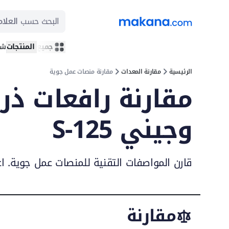
البحث حسب
العلام
جميع المنتجات
شر
الرئيسية
مقارنة المعدات
مقارنة منصات عمل جوية
وجيني S-125
قارن المواصفات التقنية للمنصات عمل جوية. ا
مقارنة