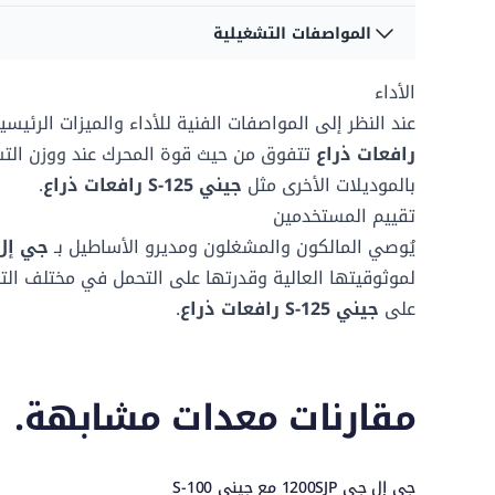
العرض الكلي
2.47 م
المواصفات التشغيلية
بعد المنصة أ
0.91 م
سرعة القيادة - المنصة
4.83 ك/سا
منخفضة
طول المعدة منخفضة
3.02 م
الأداء
التأرجح
360 °
بعد المنصة ب
2.44 م
عند النظر إلى المواصفات الفنية للأداء والميزات الرئيس
رافعات ذراع
تتفوق من حيث قوة المحرك عند
ووزن الت
نوع التأرجح
مستمر
بالموديلات الأخرى مثل
جيني S-125 رافعات ذراع
.
تقييم المستخدمين
نوع الاطارات
هوائي
يُوصي المالكون والمشغلون ومديرو الأساطيل بـ
جي إل جي 800AJ
لموثوقيتها العالية وقدرتها على التحمل في مختلف الت
على
جيني S-125 رافعات ذراع
.
مقارنات معدات مشابهة.
جي إل جي 1200SJP مع جيني S-100