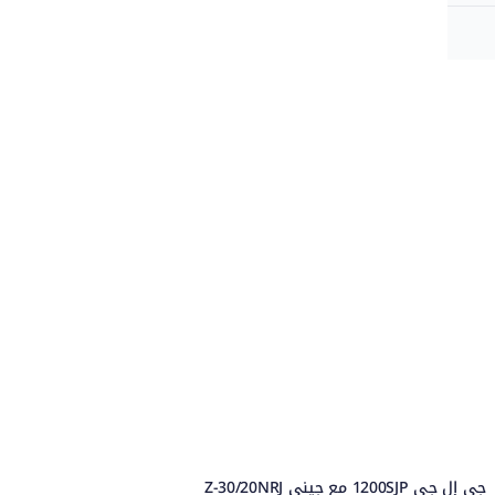
جي إل جي 1200SJP مع جيني Z-30/20NRJ