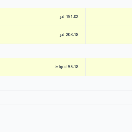
151.02 لتر
208.18 لتر
55.18 ك/واط
0.05 م
-
1.19 م
227.02 كغ