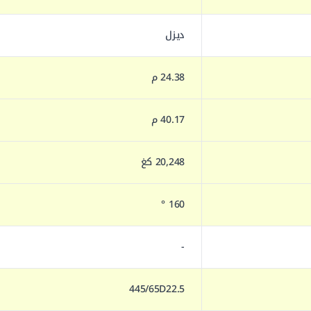
ديزل
24.38 م
40.17 م
20,248 كغ
160 °
-
445/65D22.5