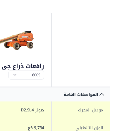
رافعات ذراع جي إل
المواصفات العامة
موديل المحرك
ديوتز D2.9L4
الوزن التشغيلي
9,734 كغ