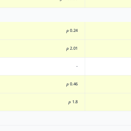
0.24 م
2.01 م
-
0.46 م
1.8 م