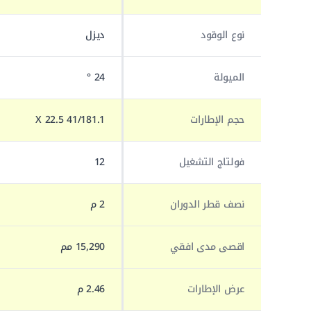
نوع الوقود
ديزل
الميولة
24 °
حجم الإطارات
41/181.1 X 22.5
فولتاج التشغيل
12
نصف قطر الدوران
2 م
اقصى مدى افقي
15,290 مم
عرض الإطارات
2.46 م