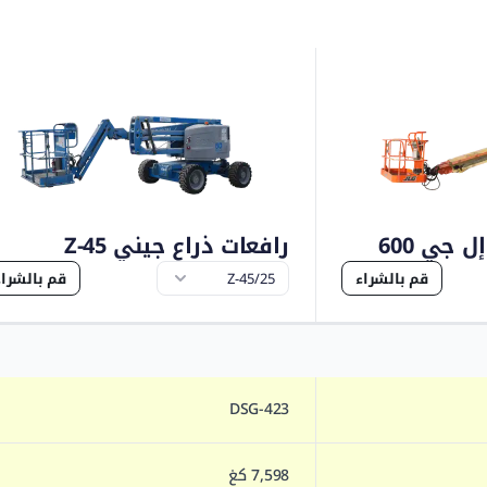
 جي 600
رافعات ذراع جيني Z-45
قم بالشراء
قم بالشراء
DSG-423
7,598 كغ