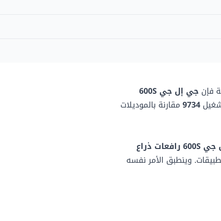
64.72 لتر
-
90.84 لتر
227.02 كغ
-
76.2 سم
-
مملوءة بالرغوة
ية فإن
جي إل جي 600S
شغيل
9734
مقارنة بالموديلات
183.13 سم
 رافعات ذراع
طبيقات. وينطبق الأمر نفسه