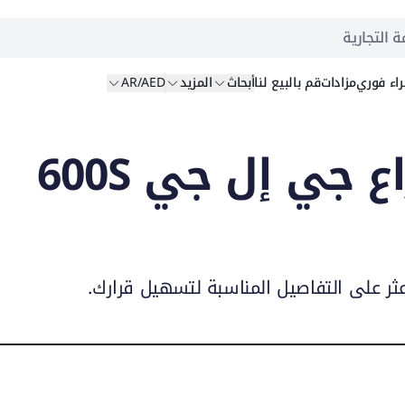
ة التجارية
اء
فوري
مزادات
قم بالبيع
لنا
أبحاث
المزيد
AR/AED
مقارنة رافعات ذراع جي إل جي 600S
عثر على التفاصيل المناسبة لتسهيل قرارك.