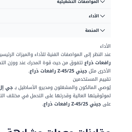
المواصفات التشغيلية
سعة الوقود
117.35 لتر
الأداء
التأرجح
360 درجات
سعة سائل الهيدروليك
128.7 لتر
المنصة
سعة المنصة - غير مقيد
272 كغ
نوع التأرجح
مستمر
الأداء
بعد المنصة أ
0.91 م
سرعة القيادة - المنصة
6.8 ك/سا
منخفضة
نوع الاطارات
مملوءة بالرغوة
عند النظر إلى المواصفات الفنية للأداء والميزات الرئيس
رافعات ذراع
تتفوق من حيث قوة المحرك عند
ووزن الت
بعد المنصة ب
2.44 م
الأخرى مثل
جيني Z-45/25 رافعات ذراع
.
تقييم المستخدمين
يُوصي المالكون والمشغلون ومديرو الأساطيل بـ
جي إل جي 600S
لموثوقيتها العالية وقدرتها على التحمل في مختلف الت
على
جيني Z-45/25 رافعات ذراع
.