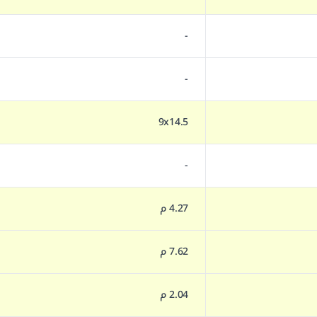
-
-
9x14.5
-
4.27 م
7.62 م
2.04 م