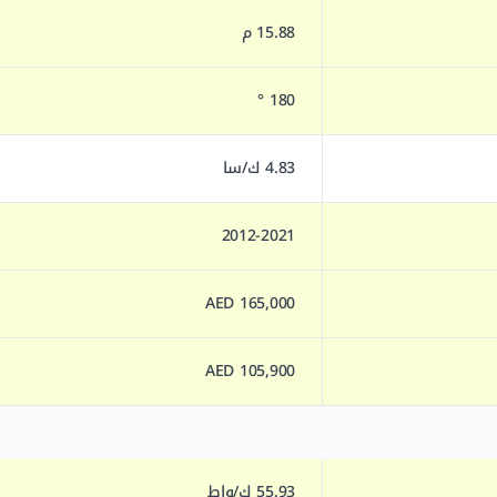
15.88 م
180 °
4.83 ك/سا
2012-2021
165,000 AED
105,900 AED
55.93 ك/واط