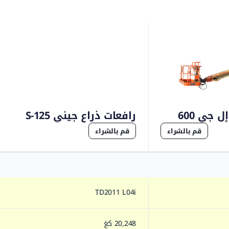
 جي 600
رافعات ذراع جيني S-125
قم بالشراء
قم بالشراء
TD2011 L04i
20,248 كغ