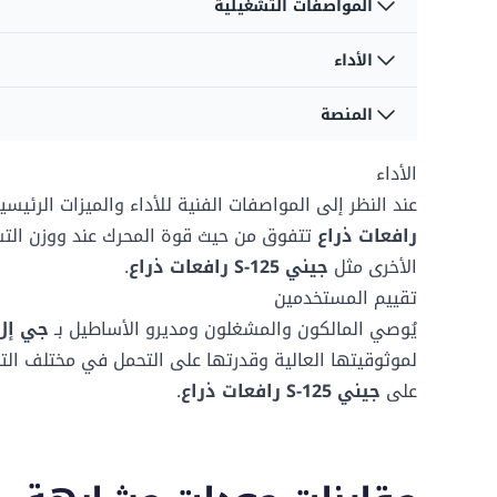
المواصفات التشغيلية
سعة الوقود
117.35 لتر
الأداء
التأرجح
360 درجات
سعة سائل الهيدروليك
128.7 لتر
المنصة
سعة المنصة - غير مقيد
272 كغ
نوع التأرجح
مستمر
الأداء
بعد المنصة أ
0.91 م
سرعة القيادة - المنصة
6.8 ك/سا
منخفضة
نوع الاطارات
مملوءة بالرغوة
عند النظر إلى المواصفات الفنية للأداء والميزات الرئيس
رافعات ذراع
تتفوق من حيث قوة المحرك عند
ووزن الت
بعد المنصة ب
2.44 م
الأخرى مثل
جيني S-125 رافعات ذراع
.
تقييم المستخدمين
يُوصي المالكون والمشغلون ومديرو الأساطيل بـ
جي إل جي 600S
لموثوقيتها العالية وقدرتها على التحمل في مختلف الت
على
جيني S-125 رافعات ذراع
.