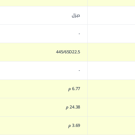
ديزل
-
445/65D22.5
-
6.77 م
24.38 م
3.69 م