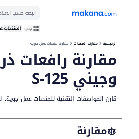
البحث حسب
العلام
جميع المنتجات
شر
الرئيسية
مقارنة المعدات
مقارنة منصات عمل جوية
وجيني S-125
قارن المواصفات التقنية للمنصات عمل جوية. ا
مقارنة