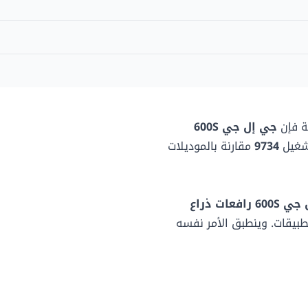
151.02 لتر
-
208.18 لتر
227.02 كغ
-
91.19 سم
-
-
ية فإن
جي إل جي 600S
شغيل
9734
مقارنة بالموديلات
244.09 سم
 رافعات ذراع
طبيقات. وينطبق الأمر نفسه