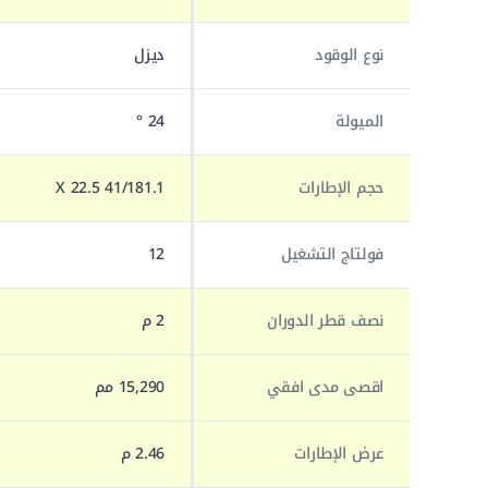
نوع الوقود
ديزل
الميولة
24 °
حجم الإطارات
41/181.1 X 22.5
فولتاج التشغيل
12
نصف قطر الدوران
2 م
اقصى مدى افقي
15,290 مم
عرض الإطارات
2.46 م