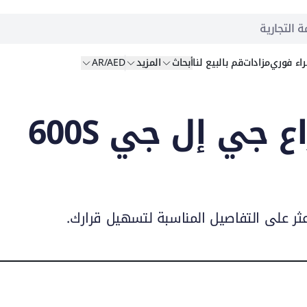
ة التجارية
اء
فوري
مزادات
قم بالبيع
لنا
أبحاث
المزيد
AR/AED
مقارنة رافعات ذراع جي إل جي 600S
عثر على التفاصيل المناسبة لتسهيل قرارك.