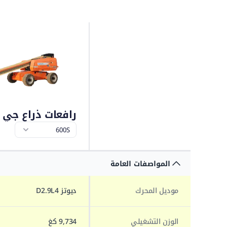
رافعات ذراع جي إل
المواصفات العامة
موديل المحرك
ديوتز D2.9L4
الوزن التشغيلي
9,734 كغ