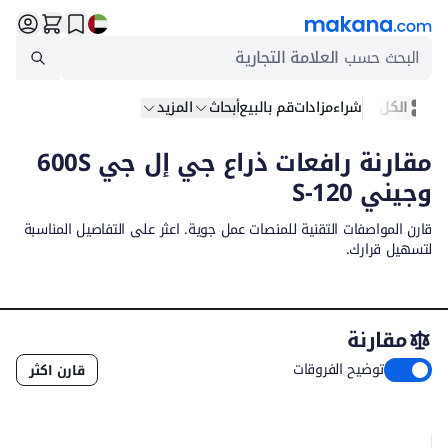
البحث حسب
العلامة التجارية
الكل
شراء
مزادات
قم بالبيع
أبحاث
المزيد
مقارنة رافعات ذراع جي إل جي 600S
وجيني S-120
قارن المواصفات التقنية للمنصات عمل جوية. اعثر على التفاصيل المناسبة
لتسهيل قرارك.
مقارنة
توضيح الفروقات
قارن اكثر