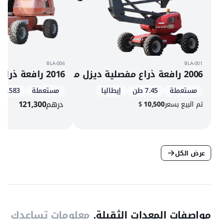
BLA-006
BLA-001
2006 رافعة ذراع مفصلية ديزل مانيتو 160 ATJ
2016 رافعة ذراع تلسكوبية دفع رباعي ديزل جي إل جي 460SJ
مستعملة
7.45 طن
إيطاليا
مستعملة
4,583 س
درهم
121,300
تم البيع بسعر
10,500
$
عرض الكل
مواصفات المعدات الثقيلة.
معلومات تساعدك