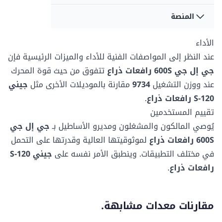
360 درجات
-
سعة سائل
سعة سائل
المنصة
سعة المنصة - غير
سعة المنصة - غير
الهيدروليك
الهيدروليك
مقيد
مقيد
128.7 لتر
208.18 لتر
نوع التأرجح
نوع التأرجح
272 كغ
340.01 كغ
الأداء
بعد المنصة أ
بعد المنصة أ
مستمر
-
0.91 م
91.19 م
عند النظر إلى المواصفات الفنية للأداء والميزات الرئيسية فإن
سرعة القيادة -
سرعة القيادة -
جي إل جي 600S رافعات ذراع
تتفوق من حيث قوة المحرك
نوع الاطارات
نوع الاطارات
المنصة منخفضة
المنصة منخفضة
بعد المنصة ب
بعد المنصة ب
عند
ووزن التشغيل
9734
مقارنة بالموديلات الأخرى مثل
جيني
مملوءة بالرغوة
-
6.8 ك/سا
-
2.44 م
244.09 م
S-120 رافعات ذراع
.
تقييم المستخدمين
يُوصي المالكون والمشغلون ومديرو الأساطيل بـ
جي إل جي
600S رافعات ذراع
لموثوقيتها العالية وقدرتها على التحمل
في مختلف التطبيقات. وينطبق الأمر نفسه على
جيني S-120
رافعات ذراع
.
مقارنات معدات مشابهة.