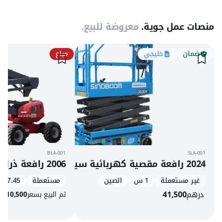
منصات عمل جوية.
معروضة للبيع.
ضمان
خليجي
مباع
BLA-001
SLA-001
2024 رافعة مقصية كهربائية سينوبوم 0608N
2006 رافعة ذراع مفصلية ديزل مانيتو 160 ATJ
غير مستعملة
1 س
الصين
مستعملة
7.45 طن
درهم
41,500
تم البيع بسعر
10,500
$