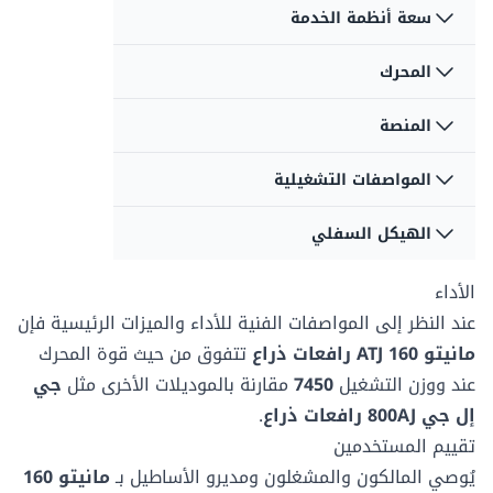
سعة أنظمة الخدمة
المحرك
سعة الوقود
سعة الوقود
52 لتر
147.62 لتر
المنصة
قوة المحرك
قوة المحرك
القصوى
القصوى
سعة سائل
سعة سائل
33.55 ك/واط
48.02 ك/واط
المواصفات التشغيلية
بعد المنصة أ
بعد المنصة أ
الهيدروليك
الهيدروليك
1.8 م
0.91 م
54 لتر
151.4 لتر
الهيكل السفلي
التأرجح
التأرجح
360 °
360 °
بعد المنصة ب
بعد المنصة ب
الأداء
ضغط الأرض
ضغط الأرض
0.8 م
2.44 م
-
5.24 بار
عند النظر إلى المواصفات الفنية للأداء والميزات الرئيسية فإن
نوع التأرجح
نوع التأرجح
مستمر
مستمر
مانيتو 160 ATJ رافعات ذراع
تتفوق من حيث قوة المحرك
عند
ووزن التشغيل
7450
مقارنة بالموديلات الأخرى مثل
جي
إل جي 800AJ رافعات ذراع
.
نوع الاطارات
نوع الاطارات
مملوءة بالرغوة
هوائي
تقييم المستخدمين
يُوصي المالكون والمشغلون ومديرو الأساطيل بـ
مانيتو 160