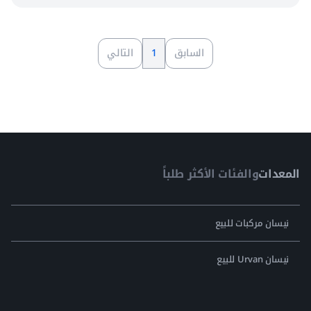
السابق
1
التالي
المعدات
والفئات الأكثر طلباً
نيسان مركبات للبيع
نيسان Urvan للبيع