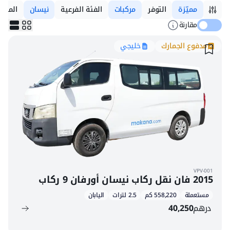
مميّزة
التوفر
مركبات
الفئة الفرعية
نيسان
المودي
مقارنة
مدفوع الجمارك
خليجي
VPV-001
2015 فان نقل ركاب نيسان أورفان 9 ركاب
مستعملة
558,220 كم
2.5 لترات
اليابان
درهم
40,250