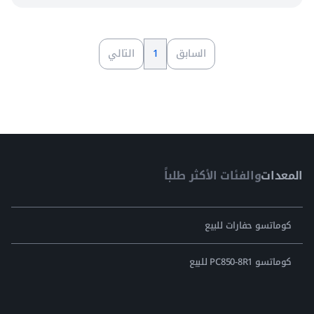
السابق
1
التالي
المعدات
والفئات الأكثر طلباً
كوماتسو حفارات للبيع
كوماتسو PC850-8R1 للبيع