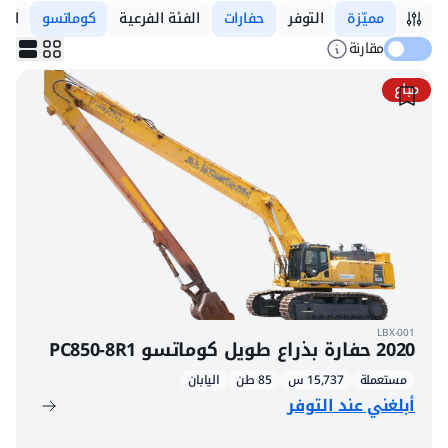
مميّزة
التوفر
حفارات
الفئة الفرعية
كوماتسو
الم
مقارنة
مباع
LBX-001
2020 حفارة بذراع طويل كوماتسو PC850-8R1
مستعملة
15,737 س
85 طن
اليابان
أبلغني عند التوفر